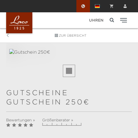
Zum Hauptinhalt springen
UHREN
ZUR ÜBERSICHT
Bildergalerie überspringen
GUTSCHEINE
GUTSCHEIN 250€
Bewertungen »
Größenberater »