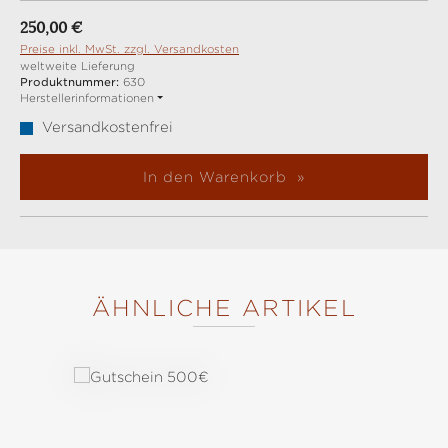
Regulärer Preis:
250,00 €
Preise inkl. MwSt. zzgl. Versandkosten
weltweite Lieferung
Produktnummer:
630
Herstellerinformationen
Versandkostenfrei
In den Warenkorb
ÄHNLICHE ARTIKEL
Produktgalerie überspringen