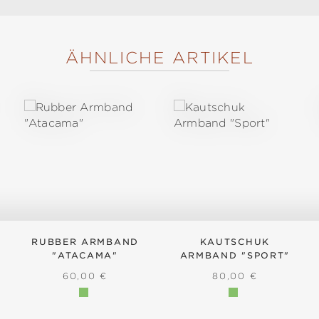
ÄHNLICHE ARTIKEL
RUBBER ARMBAND
KAUTSCHUK
"ATACAMA"
ARMBAND "SPORT"
IS:
REGULÄRER PREIS:
REGULÄRER PREIS
60,00 €
80,00 €