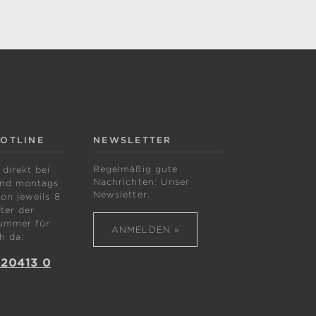
HOTLINE
NEWSLETTER
Regelmäßig gute
 direkt bei
Nachrichten: Unser
ind montags
Newsletter.
von jeweils 8
ter der
ummer für
ANMELDEN »
h da:
 20413 0