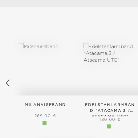
Produktgalerie überspringen
MILANAISEBAND
EDELSTAHLARMBAN
D "ATACAMA.3 /
REGULÄRER PREIS:
269,00 €
ATACAMA UTC"
REGULÄRER PRE
180,00 €