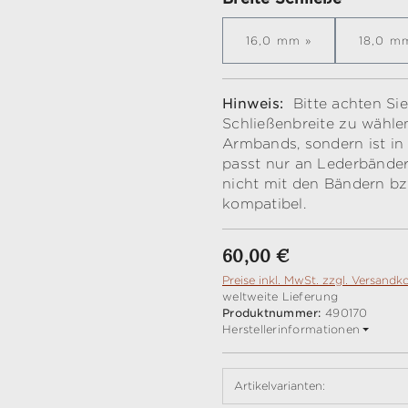
16,0 mm
18,0 m
Hinweis:
Bitte achten Si
Schließenbreite zu wählen
Armbands, sondern ist in 
passt nur an Lederbänder,
nicht mit den Bändern bzw
kompatibel.
Regulärer Preis:
60,00 €
Preise inkl. MwSt. zzgl. Versandk
weltweite Lieferung
Produktnummer:
490170
Herstellerinformationen
Artikelvarianten: