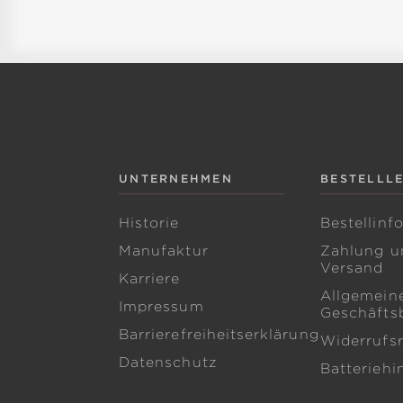
UNTERNEHMEN
BESTELLL
Historie
Bestellinf
Manufaktur
Zahlung u
Versand
Karriere
Allgemein
Impressum
Geschäfts
Barrierefreiheitserklärung
Widerrufs
Datenschutz
Batteriehi