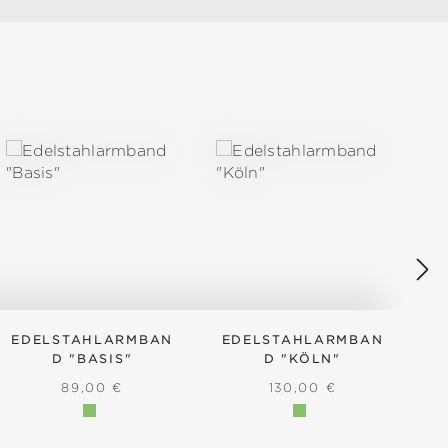
EDELSTAHLARMBAN
EDELSTAHLARMBAN
E
D "BASIS"
D "KÖLN"
:
REGULÄRER PREIS:
REGULÄRER PREIS:
89,00 €
130,00 €