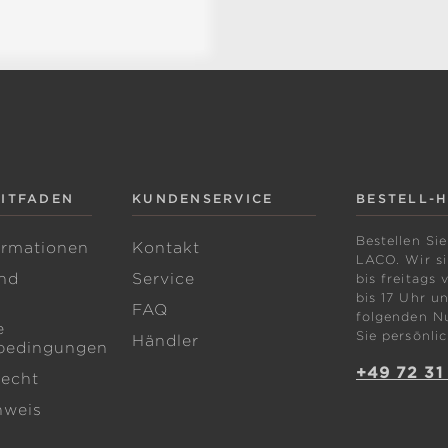
EITFADEN
KUNDENSERVICE
BESTELL-
Bestellen Sie
ormationen
Kontakt
LACO. Wir s
nd
Service
bis freitags 
bis 17 Uhr un
FAQ
folgenden N
e
Sie persönlic
Händler
bedingungen
+49 72 31
recht
nweis