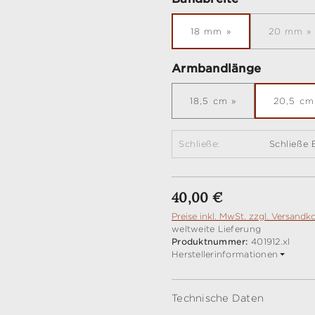
18 mm
20 mm
(Dies
auswähl
Armbandlänge
18,5 cm
20,5 cm
Schließe:
Schließe 
Regulärer Preis:
40,00 €
Preise inkl. MwSt. zzgl. Versandk
weltweite Lieferung
Produktnummer:
401912.xl
Herstellerinformationen
Technische Daten