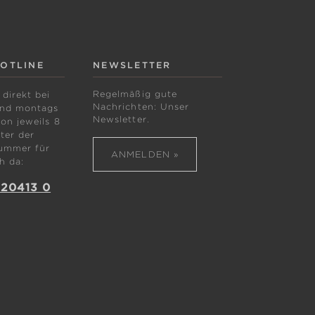
HOTLINE
NEWSLETTER
Regelmäßig gute
 direkt bei
Nachrichten: Unser
ind montags
Newsletter.
von jeweils 8
ter der
ummer für
ANMELDEN »
h da:
 20413 0