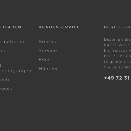
EITFADEN
KUNDENSERVICE
BESTELL-
Bestellen Sie
ormationen
Kontakt
LACO. Wir s
nd
Service
bis freitags 
bis 17 Uhr un
FAQ
folgenden N
e
Sie persönlic
Händler
bedingungen
+49 72 31
recht
nweis