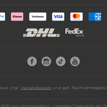
teuer zzgl.
Versandkosten
und ggf. Nachnahmegebüh
 2026 Laco Uhrenmanufaktur - Legendäre Fliegeruhren seit 19