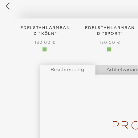
EDELSTAHLARMBAN
EDELSTAHLARMBAN
D "KÖLN"
D "SPORT"
REGULÄRER PREIS:
REGULÄRER PRE
130,00 €
130,00 €
Beschreibung
Artikelvarian
PR