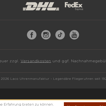
teuer zzgl.
Versandkosten
und ggf. Nachnahmegebüh
 2026 Laco Uhrenmanufaktur - Legendäre Fliegeruhren seit 19
e Erfahrung bieten zu können.