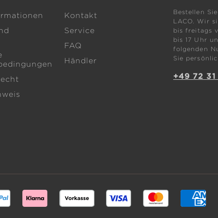
Bestellen Sie
ormationen
Kontakt
LACO. Wir s
nd
Service
bis freitags 
bis 17 Uhr un
FAQ
folgenden N
e
Sie persönlic
Händler
bedingungen
+49 72 31
recht
nweis