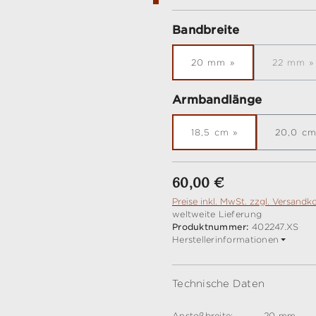
auswählen
Bandbreite
20 mm
22 mm
(Dies
auswähl
Armbandlänge
18,5 cm
20,0 c
Regulärer Preis:
60,00 €
Preise inkl. MwSt. zzgl. Versandk
weltweite Lieferung
Produktnummer:
402247.XS
Herstellerinformationen
Technische Daten
Anstoßbreite:
20 mm