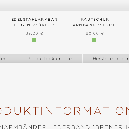
EDELSTAHLARMBAN
KAUTSCHUK
D "GENF/ZÜRICH"
ARMBAND "SPORT"
EIS:
REGULÄRER PREIS:
REGULÄRER PREIS
89,00 €
80,00 €
ten
Produktdokumente
Herstellerinfor
ODUKTINFORMATIO
NARMBÄNDER LEDERBAND "BREMERH