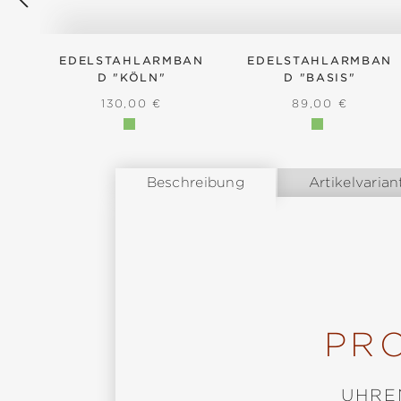
EDELSTAHLARMBAN
EDELSTAHLARMBAN
D "KÖLN"
D "BASIS"
REGULÄRER PREIS:
REGULÄRER PR
130,00 €
89,00 €
Beschreibung
Artikelvarian
PR
UHRE