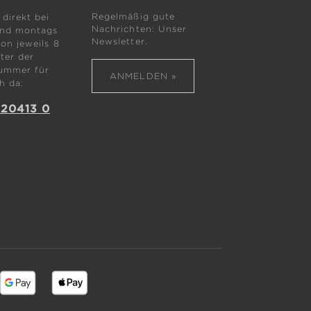
Regelmäßig gute
 direkt bei
Nachrichten: Unser
ind montags
Newsletter.
von jeweils 8
ter der
ummer für
ANMELDEN »
h da:
 20413 0