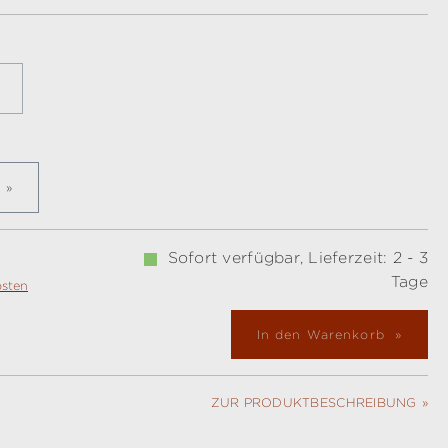
e Option ist zurzeit nicht verfügbar.)
en
m
Sofort verfügbar, Lieferzeit: 2 - 3
Tage
osten
In den Warenkorb
ZUR PRODUKTBESCHREIBUNG