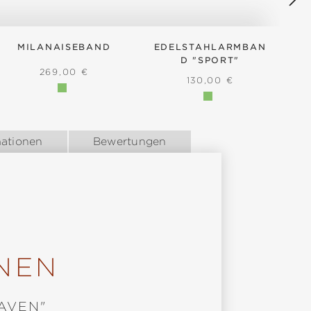
MILANAISEBAND
EDELSTAHLARMBAN
E
D "SPORT"
REGULÄRER PREIS:
269,00 €
:
REGULÄRER PREIS:
130,00 €
mationen
Bewertungen
NEN
AVEN"