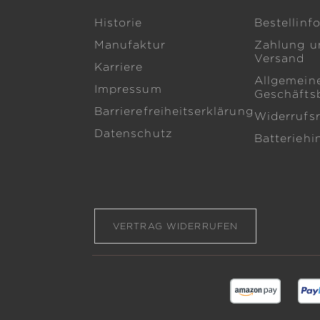
Historie
Bestellinf
Manufaktur
Zahlung u
Versand
Karriere
Allgemein
Impressum
Geschäfts
Barrierefreiheitserklärung
Widerrufs
Datenschutz
Batteriehi
VERTRAG WIDERRUFEN