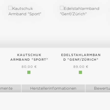
KAUTSCHUK
EDELSTAHLARMBAN
ARMBAND "SPORT"
D "GENF/ZÜRICH"
IS:
REGULÄRER PREIS:
REGULÄRER PREIS
80,00 €
89,00 €
umente
Herstellerinformationen
Bewert