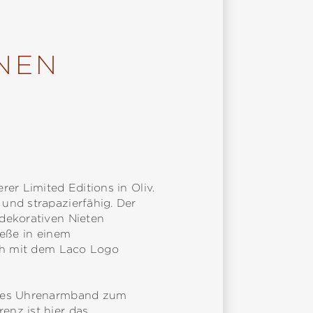
NEN
er Limited Editions in Oliv.
und strapazierfähig. Der
 dekorativen Nieten
ieße in einem
ich mit dem Laco Logo
jedes Uhrenarmband zum
enz ist hier das