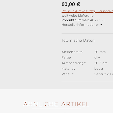
Regulärer Preis:
60,00 €
Preise inkl. MwSt. zzgl. Versandk
weltweite Lieferung
Produktnummer:
402181.XL
Herstellerinformationen
Technische Daten
Anstoßbreite:
20 mm
Farbe:
oliv
Armbandlänge:
20,5 cm
Material:
Leder
Verlauf:
Verlauf 20
ÄHNLICHE ARTIKEL