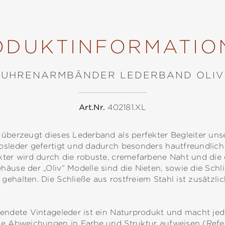
ODUKTINFORMATIO
UHRENARMBÄNDER LEDERBAND OLIV
Art.Nr.
402181.XL
überzeugt dieses Lederband als perfekter Begleiter unser
bsleder gefertigt und dadurch besonders hautfreundlich 
kter wird durch die robuste, cremefarbene Naht und die
äuse der „Oliv“ Modelle sind die Nieten, sowie die Schl
gehalten. Die Schließe aus rostfreiem Stahl ist zusätzl
rwendete Vintageleder ist ein Naturprodukt und macht 
ge Abweichungen in Farbe und Struktur aufweisen (Refer