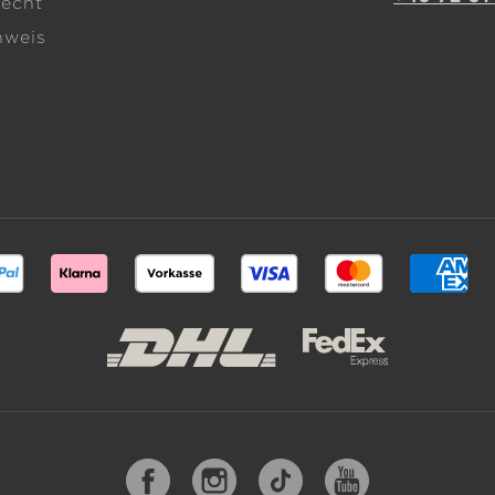
recht
nweis