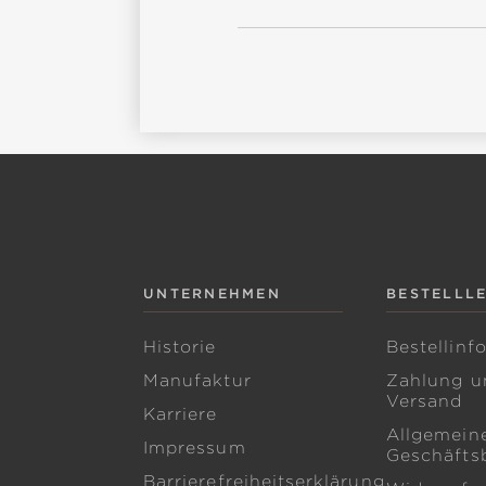
UNTERNEHMEN
BESTELLL
Historie
Bestellinf
Manufaktur
Zahlung u
Versand
Karriere
Allgemein
Impressum
Geschäfts
Barrierefreiheitserklärung