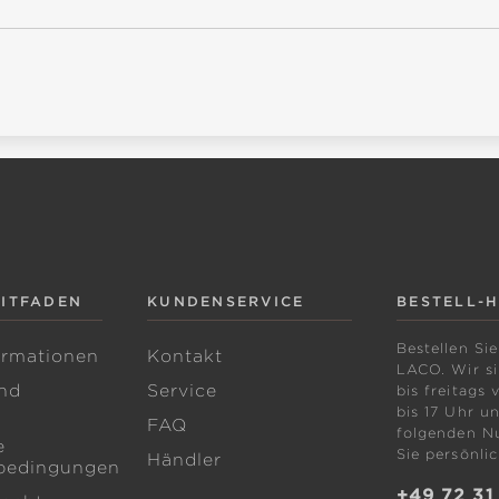
EITFADEN
KUNDENSERVICE
BESTELL-
Bestellen Sie
ormationen
Kontakt
LACO. Wir s
nd
Service
bis freitags 
bis 17 Uhr un
FAQ
folgenden N
e
Sie persönlic
Händler
bedingungen
+49 72 31