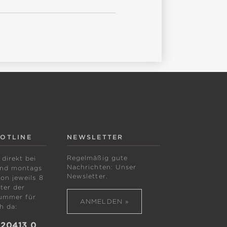
HOTLINE
NEWSLETTER
Regelmäßig gute
 direkt bei
Nachrichten: Unser
ind montags
Newsletter.
von jeweils 8
ter der
ummer für
ANMELDEN »
h da:
 20413 0