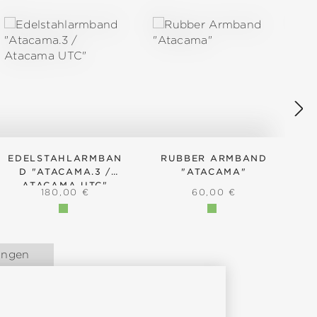
EDELSTAHLARMBAN
RUBBER ARMBAND
D "ATACAMA.3 /
"ATACAMA"
ATACAMA UTC"
:
REGULÄRER PREIS:
REGULÄRER PREIS:
180,00 €
60,00 €
ungen