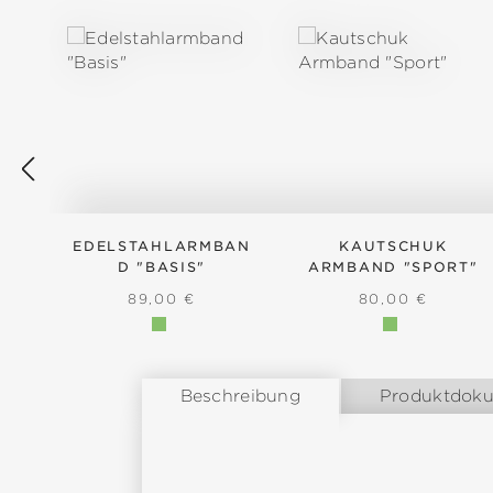
EDELSTAHLARMBAN
KAUTSCHUK
D "BASIS"
ARMBAND "SPORT"
REGULÄRER PREIS:
REGULÄRER PRE
89,00 €
80,00 €
Beschreibung
Produktdok