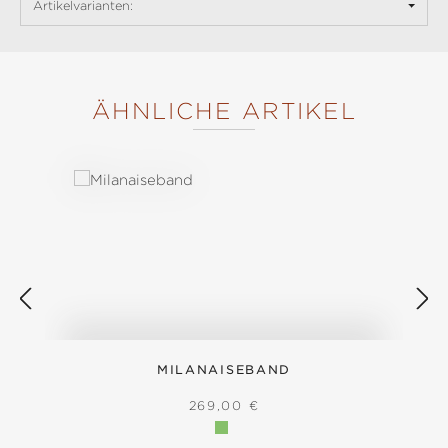
Artikelvarianten:
ÄHNLICHE ARTIKEL
Produktgalerie überspringen
MILANAISEBAND
REGULÄRER PREIS:
269,00 €