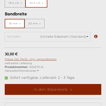
18,5 cm
20,5 cm
auswählen
Bandbreite
18 mm
20 mm
Schließe:
Schließe Edelstahl (Standard)
Regulärer Preis:
30,00 €
Preise inkl. MwSt. zzgl. Versandkosten
weltweite Lieferung
Produktnummer:
402270.XL
Herstellerinformationen
Sofort verfügbar, Lieferzeit: 2 - 3 Tage
In den Warenkorb