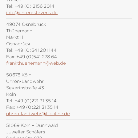
Tel:
+49 (0) 2156 2014
info@uhren-stevens.de
49074 Osnabrück
Thünemann
Markt 11
Osnabrück
Tel:
+49 (0)541 201 144
Fax:
+49 (0)541 278 64
frankthuenemann@web.de
50678 Köln
Uhren-Landwehr
Severinstraße 43
Köln
Tel:
+49 (0)221 31 35 14
Fax:
+49 (0)221 31 35 14
uhren-landwehr@t-online.de
51069 Köln – Dünnwald
Juwelier Schäfers