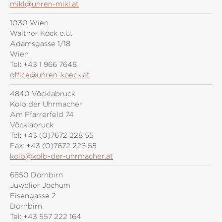
mikl@uhren-mikl.at
1030 Wien
Walther Köck e.U.
Adamsgasse 1/18
Wien
Tel:
+43 1 966 7648
office@uhren-koeck.at
4840 Vöcklabruck
Kolb der Uhrmacher
Am Pfarrerfeld 74
Vöcklabruck
Tel:
+43 (0)7672 228 55
Fax:
+43 (0)7672 228 55
kolb@kolb-der-uhrmacher.at
6850 Dornbirn
Juwelier Jochum
Eisengasse 2
Dornbirn
Tel:
+43 557 222 164