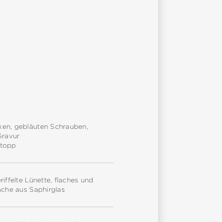
ken, gebläuten Schrauben,
Gravur
stopp
iffelte Lünette, flaches und
äche aus Saphirglas