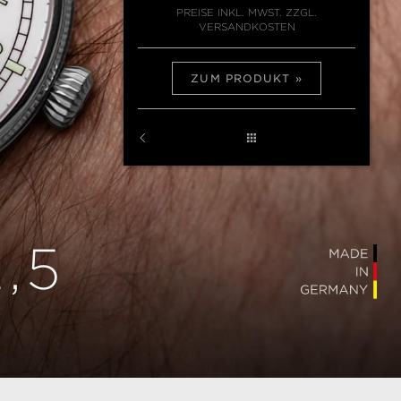
PREISE INKL. MWST. ZZGL.
VERSANDKOSTEN
ZUM PRODUKT
,5