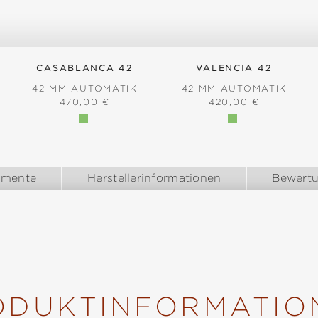
CASABLANCA 42
VALENCIA 42
42 MM AUTOMATIK
42 MM AUTOMATIK
REGULÄRER PREIS:
REGULÄRER PREIS:
470,00 €
420,00 €
S:
umente
Herstellerinformationen
Bewert
ODUKTINFORMATIO