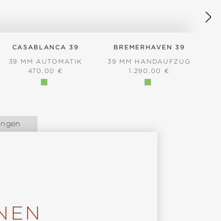
CASABLANCA 39
BREMERHAVEN 39
39 MM AUTOMATIK
39 MM HANDAUFZUG
REGULÄRER PREIS:
REGULÄRER PREIS:
470,00 €
1.290,00 €
ungen
NEN