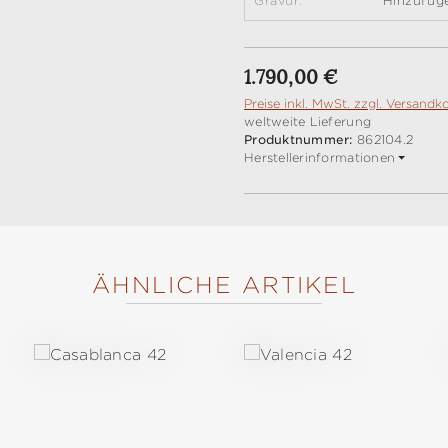
Gravur:
Hinzufüg
Regulärer Preis:
1.790,00 €
Preise inkl. MwSt. zzgl. Versandk
weltweite Lieferung
Produktnummer:
862104.2
Herstellerinformationen
ÄHNLICHE ARTIKEL