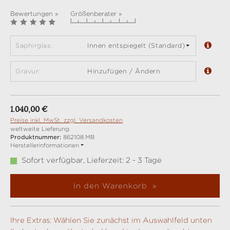
Bewertungen »
Größenberater »
Saphirglas:
Innen entspiegelt (Standard)
Gravur:
Hinzufügen / Ändern
Regulärer Preis:
1.040,00 €
Preise inkl. MwSt. zzgl. Versandkosten
weltweite Lieferung
Produktnummer:
862108.MB
Herstellerinformationen
Sofort verfügbar, Lieferzeit: 2 - 3 Tage
In den Warenkorb
Ihre Extras: Wählen Sie zunächst im Auswahlfeld unten