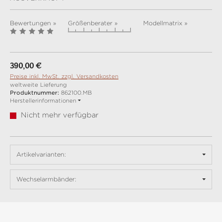
Bewertungen »
Größenberater »
Modellmatrix »
Regulärer Preis:
390,00 €
Preise inkl. MwSt. zzgl. Versandkosten
weltweite Lieferung
Produktnummer:
862100.MB
Herstellerinformationen
Nicht mehr verfügbar
Artikelvarianten:
Wechselarmbänder: