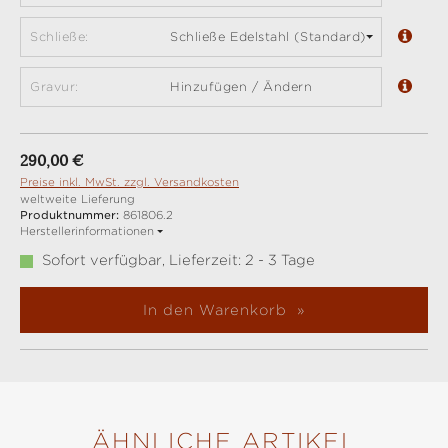
Schließe:
Schließe Edelstahl (Standard)
Gravur:
Hinzufügen / Ändern
Regulärer Preis:
290,00 €
Preise inkl. MwSt. zzgl. Versandkosten
weltweite Lieferung
Produktnummer:
861806.2
Herstellerinformationen
Sofort verfügbar, Lieferzeit: 2 - 3 Tage
In den Warenkorb
ÄHNLICHE ARTIKEL