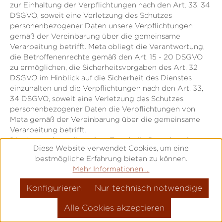
zur Einhaltung der Verpflichtungen nach den Art. 33, 34
DSGVO, soweit eine Verletzung des Schutzes
personenbezogener Daten unsere Verpflichtungen
gemäß der Vereinbarung über die gemeinsame
Verarbeitung betrifft. Meta obliegt die Verantwortung,
die Betroffenenrechte gemäß den Art. 15 - 20 DSGVO
zu ermöglichen, die Sicherheitsvorgaben des Art. 32
DSGVO im Hinblick auf die Sicherheit des Dienstes
einzuhalten und die Verpflichtungen nach den Art. 33,
34 DSGVO, soweit eine Verletzung des Schutzes
personenbezogener Daten die Verpflichtungen von
Meta gemäß der Vereinbarung über die gemeinsame
Verarbeitung betrifft.
Die Anwendung dient dem Zweck die Besucher der
Diese Website verwendet Cookies, um eine
Website zielgerichtet mit interessenbezogener
bestmögliche Erfahrung bieten zu können.
Werbung in den sozialen Netzwerken Facebook und
Mehr Informationen ...
Instagram anzusprechen. Dazu wurde auf der Website
das Remarketing-Tag von Meta implementiert. Über
Konfigurieren
Nur technisch notwendige
dieses Tag wird beim Besuch der Website eine direkte
Verbindung zu den Meta-Servern hergestellt. Hierdurch
Alle Cookies akzeptieren
wird an den Meta-Server übermittelt, welche unserer