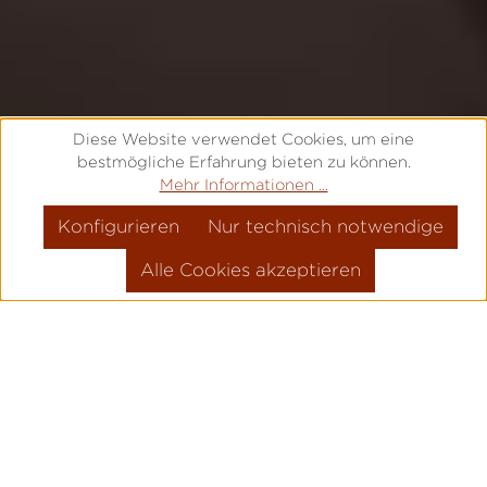
EINSATZUHREN & TOOL
Diese Website verwendet Cookies, um eine
WATCHES VON LACO
bestmögliche Erfahrung bieten zu können.
Mehr Informationen ...
Maximale Leistungsfähigkeit für
anspruchsvolle Aufgaben
Konfigurieren
Nur technisch notwendige
Alle Cookies akzeptieren
ROBUSTE MECHANISCHE
UHREN FÜR ALLTAG,
ABENTEUER UND
ANSPRUCHSVOLLE
EINSÄTZE.