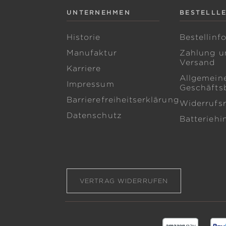
UNTERNEHMEN
BESTELLL
Historie
Bestellinf
Manufaktur
Zahlung u
Versand
Karriere
Allgemein
Impressum
Geschäfts
Barrierefreiheitserklärung
Widerrufs
Datenschutz
Batteriehi
VERTRAG WIDERRUFEN