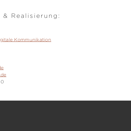
 & Realisierung:
digitale Kommunikation
de
.de
 0