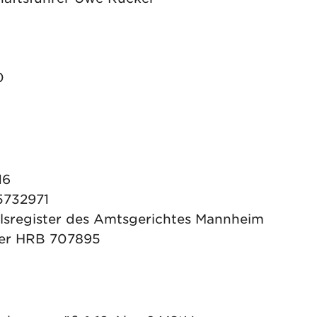
0
16
5732971
lsregister des Amtsgerichtes Mannheim
er HRB 707895