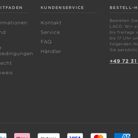
EITFADEN
KUNDENSERVICE
BESTELL-
Bestellen Sie
ormationen
Kontakt
LACO. Wir s
nd
Service
bis freitags 
bis 17 Uhr un
FAQ
folgenden N
e
Sie persönlic
Händler
bedingungen
+49 72 31
recht
nweis