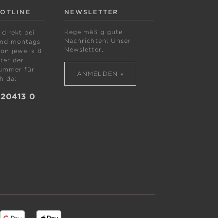
HOTLINE
NEWSLETTER
Regelmäßig gute
 direkt bei
Nachrichten: Unser
ind montags
Newsletter.
von jeweils 8
ter der
ummer für
ANMELDEN »
h da:
 20413 0