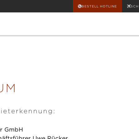
BESTELL HOTLINE
SCH
UM
ieterkennung:
ur GmbH
chäftsführer Uwe Rücker