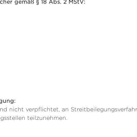
licher gemäß § 18 Abs. 2 MStV:
g
r
egung:
und nicht verpflichtet, an Streitbeilegungsverfah
gsstellen teilzunehmen.