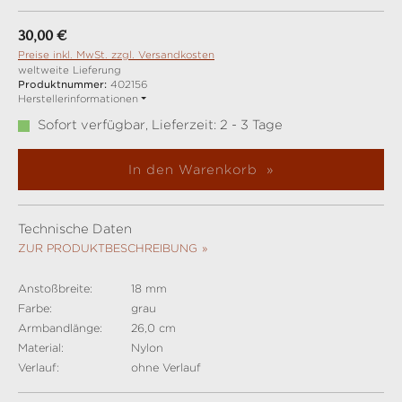
Regulärer Preis:
30,00 €
Preise inkl. MwSt. zzgl. Versandkosten
weltweite Lieferung
Produktnummer:
402156
Herstellerinformationen
Sofort verfügbar, Lieferzeit: 2 - 3 Tage
In den Warenkorb
Technische Daten
ZUR PRODUKTBESCHREIBUNG
Anstoßbreite:
18 mm
Farbe:
grau
Armbandlänge:
26,0 cm
Material:
Nylon
Verlauf:
ohne Verlauf