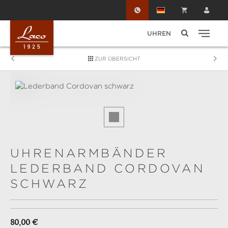
Zum Hauptinhalt springen
UHREN
ZUR ÜBERSICHT
Bildergalerie überspringen
UHRENARMBÄNDER
LEDERBAND CORDOVAN
SCHWARZ
Regulärer Preis:
80,00 €