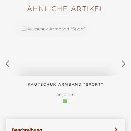
ÄHNLICHE ARTIKEL
Produktgalerie überspringen
KAUTSCHUK ARMBAND "SPORT"
REGULÄRER PREIS:
80,00 €
Beschreibung