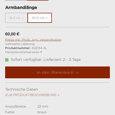
auswählen
Armbandlänge
18,5 cm
20,0 cm
(Diese Option ist zurzeit nicht verfügbar.)
Regulärer Preis:
60,00 €
Preise inkl. MwSt. zzgl. Versandkosten
weltweite Lieferung
Produktnummer:
402154.XL
Herstellerinformationen
Sofort verfügbar, Lieferzeit: 2 - 3 Tage
In den Warenkorb
Technische Daten
ZUR PRODUKTBESCHREIBUNG
Anstoßbreite:
22 mm
Farbe:
braun