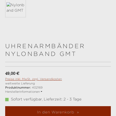
UHRENARMBÄNDER
NYLONBAND GMT
Regulärer Preis:
49,00 €
Preise inkl. MwSt. zzgl. Versandkosten
weltweite Lieferung
Produktnummer:
402169
Herstellerinformationen
Sofort verfügbar, Lieferzeit: 2 - 3 Tage
In den Warenkorb