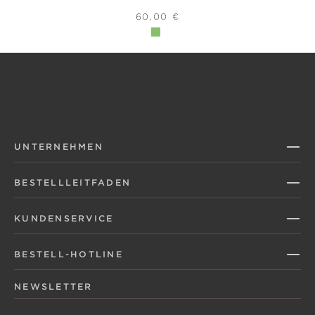
REGULÄRER PREIS:
60,00 €
UNTERNEHMEN
BESTELLLEITFADEN
KUNDENSERVICE
BESTELL-HOTLINE
NEWSLETTER