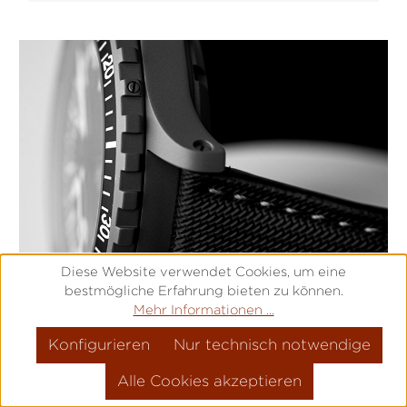
Diese Website verwendet Cookies, um eine
bestmögliche Erfahrung bieten zu können.
Sicherheit und Kompatibilität
Mehr Informationen ...
04
Bandbefestigung
Konfigurieren
Nur technisch notwendige
Im Notfall können Uhr und Uhrband weit
Alle Cookies akzeptieren
höheren Kräften als bspw. im Alltag