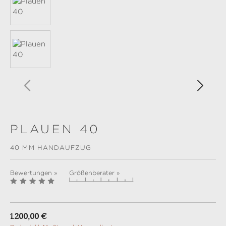
PLAUEN 40
40 MM HANDAUFZUG
Bewertungen »
Größenberater »
Regulärer Preis:
1.200,00 €