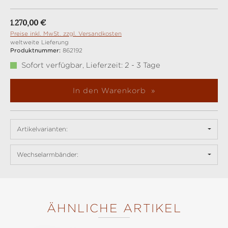
Regulärer Preis:
1.270,00 €
Preise inkl. MwSt. zzgl. Versandkosten
weltweite Lieferung
Produktnummer:
862192
Sofort verfügbar, Lieferzeit: 2 - 3 Tage
In den Warenkorb
Artikelvarianten:
Wechselarmbänder:
ÄHNLICHE ARTIKEL
Produktgalerie überspringen