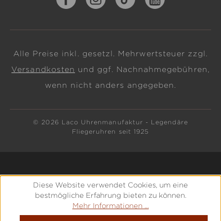
Alle Preise inkl. gesetzl. Mehrwertsteuer zzgl.
Versandkosten
und ggf. Nachnahmegebühren,
wenn nicht anders angegeben.
© 2026 Laco Uhrenmanufaktur - Legendäre
Fliegeruhren seit 1925
Diese Website verwendet Cookies, um eine
bestmögliche Erfahrung bieten zu können.
Mehr Informationen ...