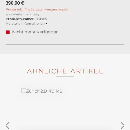
Regulärer Preis:
390,00 €
Preise inkl. MwSt. zzgl. Versandkosten
weltweite Lieferung
Produktnummer:
861965
Herstellerinformationen
Nicht mehr verfügbar
ÄHNLICHE ARTIKEL
Produktgalerie überspringen