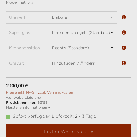
Modellmatrix »
Uhrwerk:
Elaboré
Saphirglas:
Innen entspiegelt (Standard)
Kronenposition:
Rechts (Standard)
Gravur:
Hinzufügen / Ändern
Regulärer Preis:
2.100,00 €
Preise inkl. MwSt. zzgl. Versandkosten
weltweite Lieferung
Produktnummer:
861934
Herstellerinformationen
Sofort verfügbar, Lieferzeit: 2 - 3 Tage
In den Warenkorb