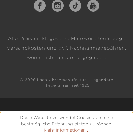
Alle Preise inkl. gesetzl. Mehrwertsteuer zzgl.
Versandkosten
und ggf. Nachnahmegebühren,
wenn nicht anders angegeben.
© 2026 Laco Uhrenmanufaktur - Legendäre
Fliegeruhren seit 1925
Diese Website verwendet Cookies, um eine
bestmögliche Erfahrung bieten zu können.
Mehr Informationen ...