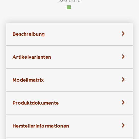
REGULÄRER PREIS:
980,00 €
Beschreibung
Artikelvarianten
Modellmatrix
Produktdokumente
Herstellerinformationen