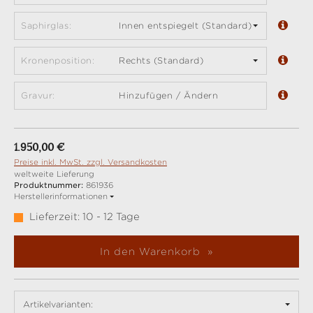
Saphirglas:
Innen entspiegelt (Standard)
Kronenposition:
Rechts (Standard)
Gravur:
Hinzufügen / Ändern
Regulärer Preis:
1.950,00 €
Preise inkl. MwSt. zzgl. Versandkosten
weltweite Lieferung
Produktnummer:
861936
Herstellerinformationen
Lieferzeit: 10 - 12 Tage
In den Warenkorb
Artikelvarianten: