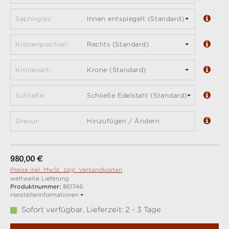
Saphirglas:
Innen entspiegelt (Standard)
Kronenposition:
Rechts (Standard)
Kronenart:
Krone (Standard)
Schließe:
Schließe Edelstahl (Standard)
Gravur:
Hinzufügen / Ändern
Regulärer Preis:
980,00 €
Preise inkl. MwSt. zzgl. Versandkosten
weltweite Lieferung
Produktnummer:
861746
Herstellerinformationen
Sofort verfügbar, Lieferzeit: 2 - 3 Tage