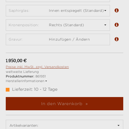
Saphirglas:
Innen entspiegelt (Standard)
Kronenposition:
Rechts (Standard)
Gravur:
Hinzufügen / Ändern
Regulärer Preis:
1.950,00 €
Preise inkl. MwSt. zzgl. Versandkosten
weltweite Lieferung
Produktnummer:
861931
Herstellerinformationen
Lieferzeit: 10 - 12 Tage
In den Warenkorb
Artikelvarianten: