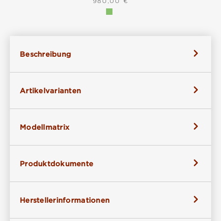
REGULÄRER PREIS:
980,00 €
Beschreibung
Artikelvarianten
Modellmatrix
Produktdokumente
Herstellerinformationen