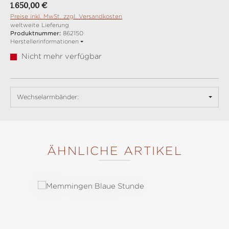
Regulärer Preis:
1.650,00 €
Preise inkl. MwSt. zzgl. Versandkosten
weltweite Lieferung
Produktnummer:
862150
Herstellerinformationen
Nicht mehr verfügbar
Wechselarmbänder:
ÄHNLICHE ARTIKEL
Produktgalerie überspringen