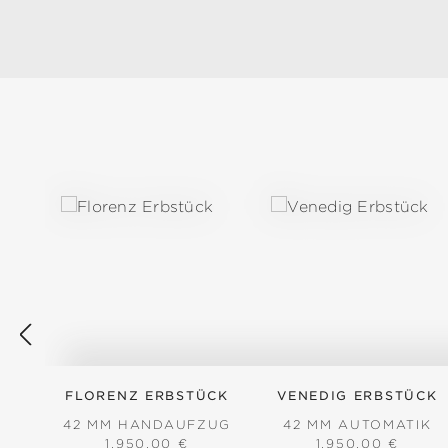
Produktgalerie überspringen
FLORENZ ERBSTÜCK
VENEDIG ERBSTÜCK
42 MM HANDAUFZUG
42 MM AUTOMATIK
REGULÄRER PREIS:
REGULÄRER PREI
1.950,00 €
1.950,00 €