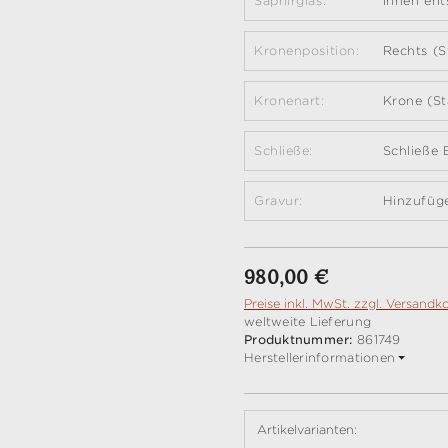
Saphirglas:
Innen ent
Kronenposition:
Rechts (S
Kronenart:
Krone (St
Schließe:
Schließe 
Gravur:
Hinzufüg
Regulärer Preis:
980,00 €
Preise inkl. MwSt. zzgl. Versandk
weltweite Lieferung
Produktnummer:
861749
Herstellerinformationen
Artikelvarianten: