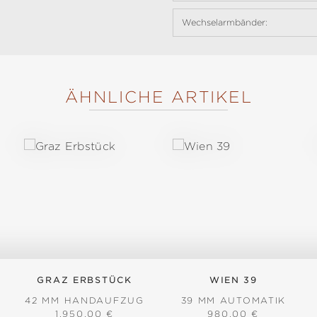
Wechselarmbänder:
ÄHNLICHE ARTIKEL
GRAZ ERBSTÜCK
WIEN 39
42 MM HANDAUFZUG
39 MM AUTOMATIK
S:
REGULÄRER PREIS:
REGULÄRER PREIS:
1.950,00 €
980,00 €