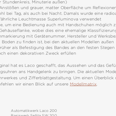
 Stundenkreis, Minuterie außen)
Anstößen und grauer, matter Oberfläche um Reflexionen
hl bei Tag, als auch bei Nacht. Damals wurde eine radio
gefährliche Leuchtmasse Superluminova verwendet
one, um eine Bedienung auch mit Handschuhen möglich
 Gehäuseflanke, wobei dies eine ehemalige Klassifizier
denmarkierung mit Gerätenummer, Hersteller und Werksbez
 Boden zu finden ist, bei den aktuellen Modellen außen
früher als Befestigung des Bandes an den festen Stegen 
ch einen dekorativen Zweck erfüllen
iginal hat es Laco geschafft, das Aussehen und das Gefü
gsuhren ans Handgelenk zu bringen. Die aktuellen Model
rwerkes und Zifferblattgestaltung. Um einen Überblick 
fehlen wir einen Blick auf unsere
Modellmatrix
.
Automatikwerk Laco 200
Basiswerk Sellita SW 200