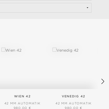
WIEN 42
VENEDIG 42
M
42 MM AUTOMATIK
42 MM AUTOMATIK
REGULÄRER PREIS:
REGULÄRER PREIS:
980,00 €
980,00 €
4