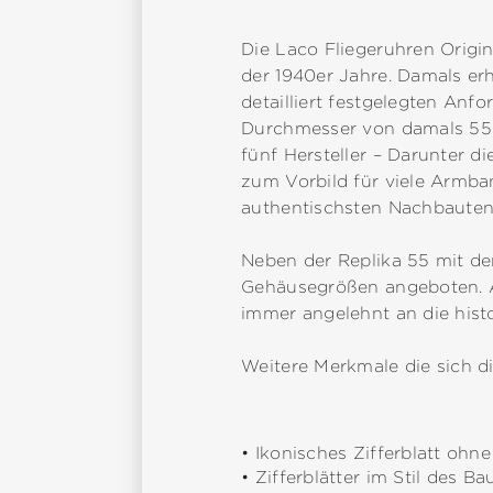
Die Laco Fliegeruhren Orig
der 1940er Jahre. Damals er
detailliert festgelegten Anf
Durchmesser von damals 55 
fünf Hersteller – Darunter 
zum Vorbild für viele Armban
authentischsten Nachbaute
Neben der Replika 55 mit d
Gehäusegrößen angeboten. A
immer angelehnt an die hist
Weitere Merkmale die sich di
• Ikonisches Zifferblatt ohn
• Zifferblätter im Stil des B