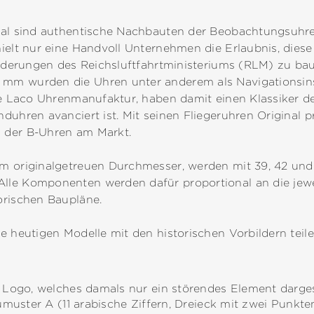
inal sind authentische Nachbauten der Beobachtungsuhr
hielt nur eine Handvoll Unternehmen die Erlaubnis, dies
orderungen des Reichsluftfahrtministeriums (RLM) zu bau
mm wurden die Uhren unter anderem als Navigationsin
die Laco Uhrenmanufaktur, haben damit einen Klassiker d
duhren avanciert ist. Mit seinen Fliegeruhren Original pr
n der B-Uhren am Markt.
em originalgetreuen Durchmesser, werden mit 39, 42 u
lle Komponenten werden dafür proportional an die jewe
orischen Baupläne.
e heutigen Modelle mit den historischen Vorbildern teile
e Logo, welches damals nur ein störendes Element darges
aumuster A (11 arabische Ziffern, Dreieck mit zwei Punkte