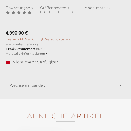
Bewertungen »
Größenberater »
Modellmatrix »
Regulärer Preis:
4.990,00 €
Preise inkl. MwSt. zzgl. Versandkosten
weltweite Lieferung
Produktnummer:
861941
Herstellerinformationen
Nicht mehr verfügbar
Wechselarmbänder:
ÄHNLICHE ARTIKEL
Produktgalerie überspringen